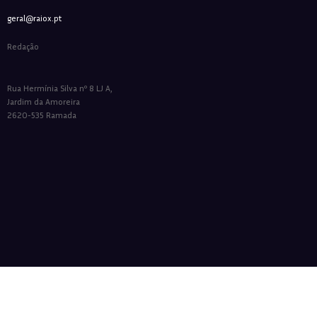
geral@raiox.pt
Redação
Rua Hermínia Silva nº 8 LJ A,
Jardim da Amoreira
2620-535 Ramada