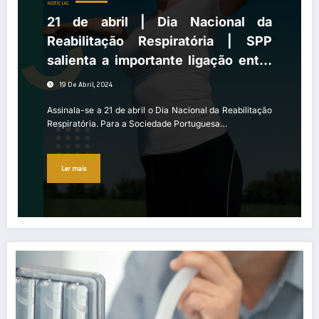
NOTÍCIAS
21 de abril | Dia Nacional da
Reabilitação Respiratória | SPP
salienta a importante ligação entre
saúde, desporto, liberdade e
19 De Abril, 2024
reabilitação respiratória
Assinala-se a 21 de abril o Dia Nacional da Reabilitação
Respiratória. Para a Sociedade Portuguesa…
Ler mais