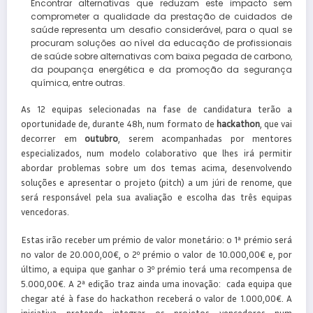
Encontrar alternativas que reduzam este impacto sem
comprometer a qualidade da prestação de cuidados de
saúde representa um desafio considerável, para o qual se
procuram soluções ao nível da educação de profissionais
de saúde sobre alternativas com baixa pegada de carbono,
da poupança energética e da promoção da segurança
química, entre outras.
As 12 equipas selecionadas na fase de candidatura terão a
oportunidade de, durante 48h, num formato de
hackathon
, que vai
decorrer em
outubro
, serem acompanhadas por mentores
especializados, num modelo colaborativo que lhes irá permitir
abordar problemas sobre um dos temas acima, desenvolvendo
soluções e apresentar o projeto (pitch) a um júri de renome, que
será responsável pela sua avaliação e escolha das três equipas
vencedoras.
Estas irão receber um prémio de valor monetário: o 1ª prémio será
no valor de 20.000,00€, o 2º prémio o valor de 10.000,00€ e, por
último, a equipa que ganhar o 3º prémio terá uma recompensa de
5.000,00€. A 2ª edição traz ainda uma inovação: cada equipa que
chegar até à fase do hackathon receberá o valor de 1.000,00€. A
iniciativa pretende integrar os projetos vencedores num