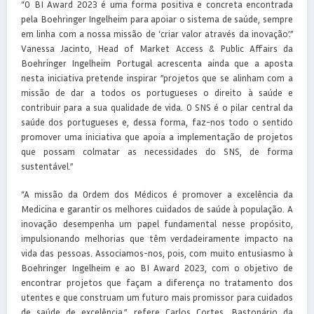
“O BI Award 2023 é uma forma positiva e concreta encontrada
pela Boehringer Ingelheim para apoiar o sistema de saúde, sempre
em linha com a nossa missão de ‘criar valor através da inovação’.”
Vanessa Jacinto, Head of Market Access & Public Affairs da
Boehringer Ingelheim Portugal acrescenta ainda que a aposta
nesta iniciativa pretende inspirar ”projetos que se alinham com a
missão de dar a todos os portugueses o direito à saúde e
contribuir para a sua qualidade de vida. O SNS é o pilar central da
saúde dos portugueses e, dessa forma, faz-nos todo o sentido
promover uma iniciativa que apoia a implementação de projetos
que possam colmatar as necessidades do SNS, de forma
sustentável.”
“A missão da Ordem dos Médicos é promover a excelência da
Medicina e garantir os melhores cuidados de saúde à população. A
inovação desempenha um papel fundamental nesse propósito,
impulsionando melhorias que têm verdadeiramente impacto na
vida das pessoas. Associamos-nos, pois, com muito entusiasmo à
Boehringer Ingelheim e ao BI Award 2023, com o objetivo de
encontrar projetos que façam a diferença no tratamento dos
utentes e que construam um futuro mais promissor para cuidados
de saúde de excelência.”, refere Carlos Cortes, Bastonário da