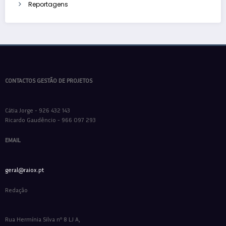
Reportagens
CONTACTOS GESTÃO DE PROJETOS
Cátia Jorge - 926 432 143
Ricardo Gaudêncio - 966 097 293
EMAIL
geral@raiox.pt
Redação
Rua Hermínia Silva nº 8 LJ A,