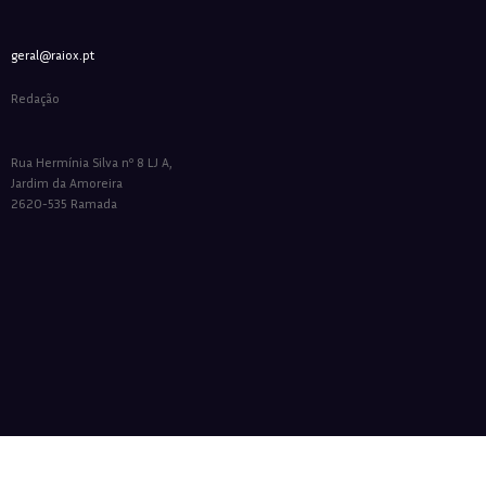
geral@raiox.pt
Redação
Rua Hermínia Silva nº 8 LJ A,
Jardim da Amoreira
2620-535 Ramada