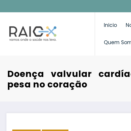
Saltar
para
o
Inicio
No
conteúdo
Quem So
Doença valvular cardía
pesa no coração