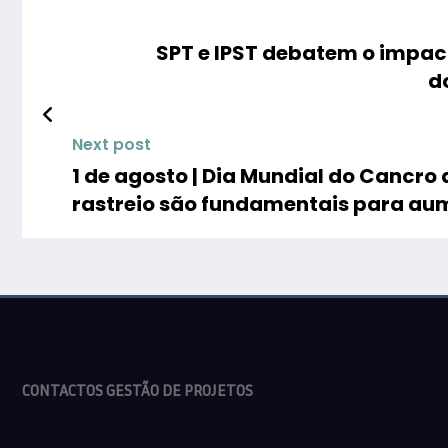
SPT e IPST debatem o impact
d
Next post
1 de agosto | Dia Mundial do Cancro
rastreio são fundamentais para au
que mais mata no nosso país
CONTACTOS GESTÃO DE PROJETOS