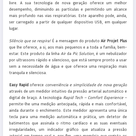
livre. A sua tecnologia de nova geração oferece um melhor
desempenho, diminuindo as partículas e permitindo um alcance
mais profundo nas vias respiratórias. Este aparelho pode, ainda,
ser carregado a partir de qualquer dispositivo USB, em qualquer
lugar.
Silêncio que se respira!
É a mensagem do produto
Air Projet Plus
que lhe oferece, a si, aos mais pequenos e a toda a família, bem-
estar. Este produto da linha
Air
da
Pic Solution
, é um nebulizador
por ultrassons rápido e silencioso, que está sempre pronto a usar
sem a necessidade de água e que oferece uma respiração mais
tranquila e silenciosa.
Easy Rapid
oferece
conveniência e simplicidade de nova geração
através de um medidor intuitivo da pressão arterial automático e
digital de braço. A tecnologia
Rapid Tech – Comfort Experience –
permite-lhe uma medição antecipada, rápida e mais confortável,
ainda durante o enchimento. Este medidor apresenta uma única
tecla para uma medição automática e prática, um detetor de
batimentos que assinala o ritmo cardíaco e as suas eventuais
irregularidades, um indicador gráfico que atualiza a pressão
arterial em tempo real e, por fim, uma memória que regista os