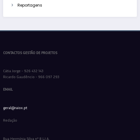
Reportagens
CONTACTOS GESTÃO DE PROJETOS
Cátia Jorge - 926 432 143
Ricardo Gaudêncio - 966 097 293
EMAIL
geral@raiox.pt
Redação
Rua Hermínia Silva nº 8 LJ A,