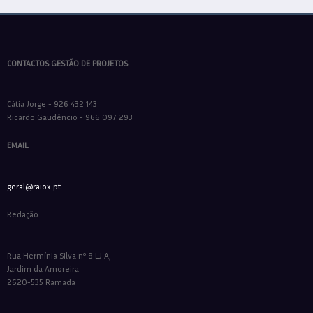
CONTACTOS GESTÃO DE PROJETOS
Cátia Jorge - 926 432 143
Ricardo Gaudêncio - 966 097 293
EMAIL
geral@raiox.pt
Redação
Rua Hermínia Silva nº 8 LJ A,
Jardim da Amoreira
2620-535 Ramada