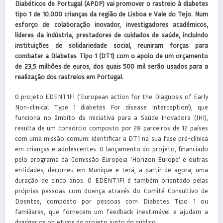
Diabéticos de Portugal (APDP) vai promover o rastreio à diabetes
tipo 1 de 10.000 crianças da região de Lisboa e Vale do Tejo. Num
esforço de colaboração inovador, investigadores académicos,
líderes da indústria, prestadores de cuidados de saúde, incluindo
instituições de solidariedade social, reuniram forças para
combater a Diabetes Tipo 1 (DT1) com o apoio de um orçamento
de 23,5 milhões de euros, dos quais 500 mil serão usados para a
realização dos rastreios em Portugal.
O projeto EDENT1FI (‘European action for the Diagnosis of Early
Non-clinical Type 1 diabetes For disease Interception’), que
funciona no âmbito da Iniciativa para a Saúde Inovadora (IHI),
resulta de um consórcio composto por 28 parceiros de 12 países
com uma missão comum: identificar a DT1 na sua fase pré-clínica
em crianças e adolescentes. O lançamento do projeto, financiado
pelo programa da Comissão Europeia ‘Horizon Europe’ e outras
entidades, decorreu em Munique e terá, a partir de agora, uma
duração de cinco anos. O EDENT1FI é também orientado pelas
próprias pessoas com doença através do Comité Consultivo de
Doentes, composto por pessoas com Diabetes Tipo 1 ou
familiares, que fornecem um feedback inestimável e ajudam a
divulgar os objetivos do projeto junto do público.