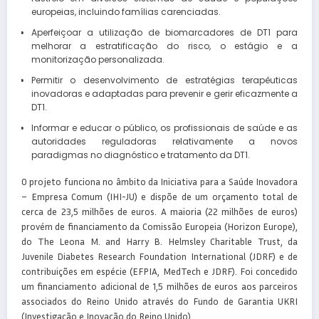
europeias, incluindo famílias carenciadas.
Aperfeiçoar a utilização de biomarcadores de DT1 para
melhorar a estratificação do risco, o estágio e a
monitorização personalizada.
Permitir o desenvolvimento de estratégias terapêuticas
inovadoras e adaptadas para prevenir e gerir eficazmente a
DT1.
Informar e educar o público, os profissionais de saúde e as
autoridades reguladoras relativamente a novos
paradigmas no diagnóstico e tratamento da DT1.
O projeto funciona no âmbito da Iniciativa para a Saúde Inovadora
– Empresa Comum (IHI-JU) e dispõe de um orçamento total de
cerca de 23,5 milhões de euros. A maioria (22 milhões de euros)
provém de financiamento da Comissão Europeia (Horizon Europe),
do The Leona M. and Harry B. Helmsley Charitable Trust, da
Juvenile Diabetes Research Foundation International (JDRF) e de
contribuições em espécie (EFPIA, MedTech e JDRF). Foi concedido
um financiamento adicional de 1,5 milhões de euros aos parceiros
associados do Reino Unido através do Fundo de Garantia UKRI
(Investigação e Inovação do Reino Unido).