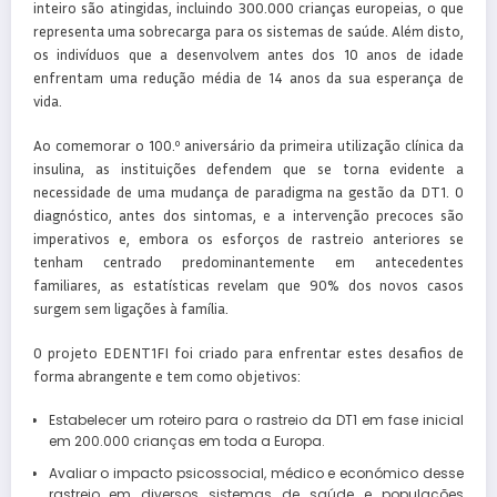
inteiro são atingidas, incluindo 300.000 crianças europeias, o que
representa uma sobrecarga para os sistemas de saúde. Além disto,
os indivíduos que a desenvolvem antes dos 10 anos de idade
enfrentam uma redução média de 14 anos da sua esperança de
vida.
Ao comemorar o 100.º aniversário da primeira utilização clínica da
insulina, as instituições defendem que se torna evidente a
necessidade de uma mudança de paradigma na gestão da DT1. O
diagnóstico, antes dos sintomas, e a intervenção precoces são
imperativos e, embora os esforços de rastreio anteriores se
tenham centrado predominantemente em antecedentes
familiares, as estatísticas revelam que 90% dos novos casos
surgem sem ligações à família.
O projeto EDENT1FI foi criado para enfrentar estes desafios de
forma abrangente e tem como objetivos:
Estabelecer um roteiro para o rastreio da DT1 em fase inicial
em 200.000 crianças em toda a Europa.
Avaliar o impacto psicossocial, médico e económico desse
rastreio em diversos sistemas de saúde e populações