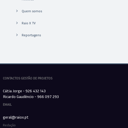
Quem somos
Raio X TV
Reportagens
CONTACTOS GESTÃO DE PROJETOS
Cátia Jorge - 926 432 143
Ricardo Gaudêncio - 966 097 293
EMAIL
geral@raiox.pt
Redação