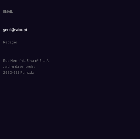
EMAIL
geral@raiox.pt
Redação
Rua Hermínia Silva nº 8 LJ A,
Jardim da Amoreira
2620-535 Ramada