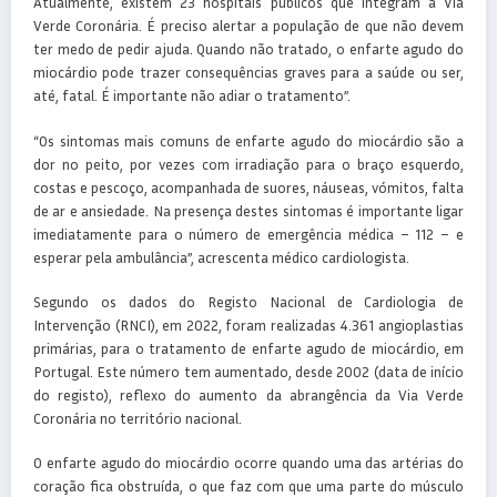
Atualmente, existem 23 hospitais públicos que integram a Via
Verde Coronária. É preciso alertar a população de que não devem
ter medo de pedir ajuda. Quando não tratado, o enfarte agudo do
miocárdio pode trazer consequências graves para a saúde ou ser,
até, fatal. É importante não adiar o tratamento”.
“Os sintomas mais comuns de enfarte agudo do miocárdio são a
dor no peito, por vezes com irradiação para o braço esquerdo,
costas e pescoço, acompanhada de suores, náuseas, vómitos, falta
de ar e ansiedade. Na presença destes sintomas é importante ligar
imediatamente para o número de emergência médica – 112 – e
esperar pela ambulância”, acrescenta médico cardiologista.
Segundo os dados do Registo Nacional de Cardiologia de
Intervenção (RNCI), em 2022, foram realizadas 4.361 angioplastias
primárias, para o tratamento de enfarte agudo de miocárdio, em
Portugal. Este número tem aumentado, desde 2002 (data de início
do registo), reflexo do aumento da abrangência da Via Verde
Coronária no território nacional.
O enfarte agudo do miocárdio ocorre quando uma das artérias do
coração fica obstruída, o que faz com que uma parte do músculo