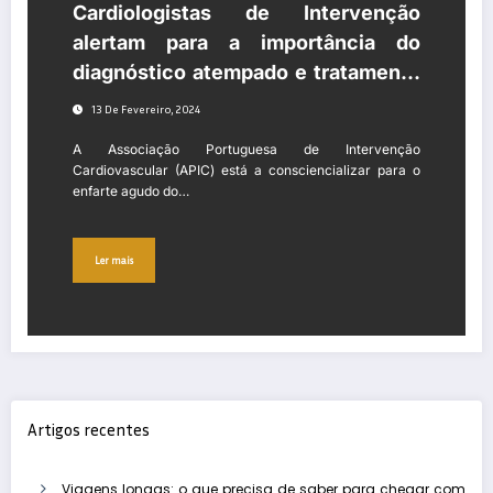
Cardiologistas de Intervenção
alertam para a importância do
diagnóstico atempado e tratamento
para o enfarte agudo de miocárdio
13 De Fevereiro, 2024
A Associação Portuguesa de Intervenção
Cardiovascular (APIC) está a consciencializar para o
enfarte agudo do…
Ler mais
Artigos recentes
Viagens longas: o que precisa de saber para chegar com