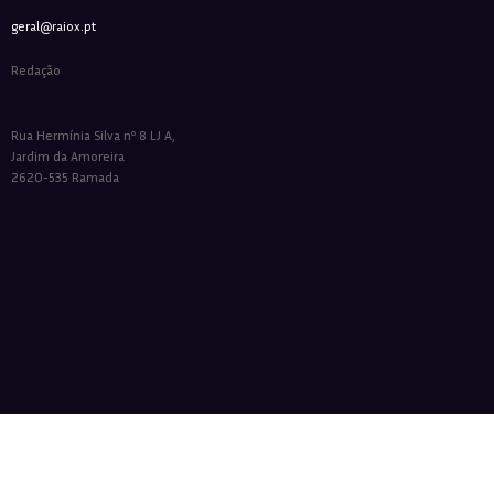
geral@raiox.pt
Redação
Rua Hermínia Silva nº 8 LJ A,
Jardim da Amoreira
2620-535 Ramada