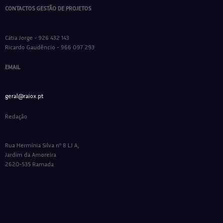
CONTACTOS GESTÃO DE PROJETOS
Cátia Jorge - 926 432 143
Ricardo Gaudêncio - 966 097 293
EMAIL
geral@raiox.pt
Redação
Rua Hermínia Silva nº 8 LJ A,
Jardim da Amoreira
2620-535 Ramada