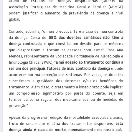
Grupo de Estudos de Doenças Respiratórias (GRESP) da
Associação Portuguesa de Medicina Geral e Familiar (APMGF)
podem justificar o aumento da prevalência da doença a nível
global.
Contudo, sublinha, “o mais preocupante é a taxa de mau controlo
da doença. Cerca de
68% dos doentes asmáticos não têm a
doença controlada
, o que constitui um desafio para os médicos
que diagnosticam e tratam as pessoas com asma”. Para Ana
Mendes, representante da Sociedade Portuguesa de Alergologia e
Imunologia Clínica (SPAIC), “
a má adesão ao tratamento continua a
ser um dos principais fatores de mau controlo da doença
e pode
acontecer por má perceção dos sintomas. Por vezes, os doentes
subestimam a gravidade dos sintomas e/ou os benéficos do
tratamento. Além disso, o tratamento a longo prazo pode implicar
um compromisso significativo por parte do doente, seja em
termos da toma regular dos medicamentos ou de medidas de
prevenção”.
Apesar da progressiva redução da mortalidade associada à asma,
fruto de uma maior eficácia dos tratamentos disponíveis,
esta
doença ainda é causa de morte, nomeadamente no nosso país
.