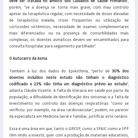
deve ser tratada no âmbito dos Cuidados de Saúde Primários
”,
porém, “se a doença se torna mais grave, com mau controlo
apesar da terapêutica regular, com necessidade de doses elevadas
de terapêutica inalada, crises frequentes ou utilização de
corticoides sistémicos, necessidade de exames complementares
mais diferenciados ou na presença de comorbilidades mais
complexas, os doentes asmáticos devem ser encaminhados para
consulta hospitalar para seguimento partilhado”.
O Autocarro da Asma
Também à luz dos dados do EpiAsthma, “perto de
30% dos
doentes incluídos neste estudo não tinham o diagnóstico
codificado e 23% não tinha um diagnóstico prévio ao estudo
”,
adianta Cláudia Vicente. A falta de literacia em saúde por parte da
população, a dificuldade de identificação dos sintomas e a falta de
investimento no controlo das doenças respiratórias “como se
verificou. por exemplo, na área cardiovascular”, podem, no parecer
da especialista em Medicina Geral e Familiar, justificar este cenário.
Essa é uma área em que, tanto o GRESP, como a SPAIC como a SPP
têm vindo a investir, quer com a produção de materiais educativos,