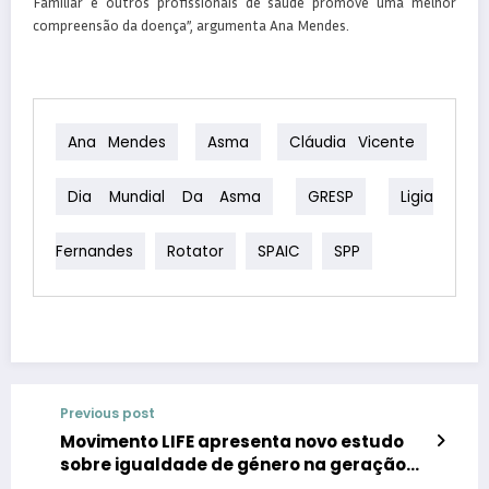
Familiar e outros profissionais de saúde promove uma melhor
compreensão da doença”, argumenta Ana Mendes.
Ana Mendes
Asma
Cláudia Vicente
Dia Mundial Da Asma
GRESP
Ligia
Fernandes
Rotator
SPAIC
SPP
Previous post
Movimento LIFE apresenta novo estudo
sobre igualdade de género na geração
mais jovem da Saúde