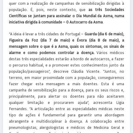
quer com a realização de campanhas de sensibilização dirigidas à
população. É, pois, neste contexto, que
as três Sociedades
Científicas se juntam para assinalar o Dia Mundial da Asma, numa
iniciativa dirigida à comunidade – O Autocarro da Asma
.
“A ideia é levar a três cidades de Portugal –
Guarda (dia 6 de maio),
Figueira da Foz (dia 7 de maio) e Évora (dia 8 de maio), a
mensagem sobre o que é a Asma, quais os sintomas, os sinais de
alarme e como podemos controlar a doença.
Vários médicos
destas três especialidades estarão a bordo de autocarros, a fazer
o percurso habitual, e a promover estes conhecimentos junto da
população/passageiros”, descreve Cláudia Vicente. “Juntos, no
terreno, em maior proximidade com a população, conseguiremos
fazer chegar esta mensagem a mais doentes. Esta é uma
campanha de sensibilização para a doença, para os seus riscos e,
principalmente, para alertar os doentes para não aceitarem
qualquer limitação e procurarem ajuda”, acrescenta Lígia
Fernandes. “A articulação entre as especialidades médicas neste
tipo de ações é fundamental para garantir uma abordagem
abrangente e multidisciplinar à doença. A colaboração entre
pneumologistas, alergologistas e médicos de Medicina Geral e