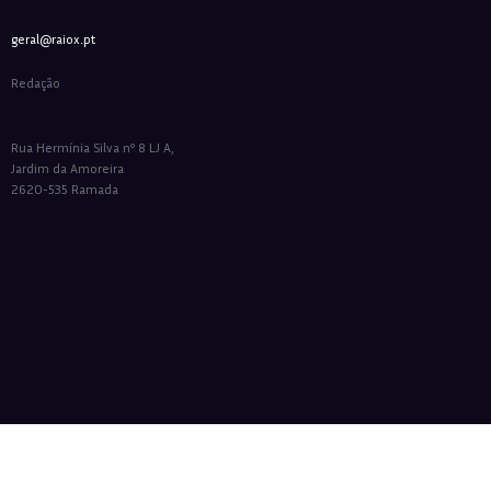
geral@raiox.pt
Redação
Rua Hermínia Silva nº 8 LJ A,
Jardim da Amoreira
2620-535 Ramada