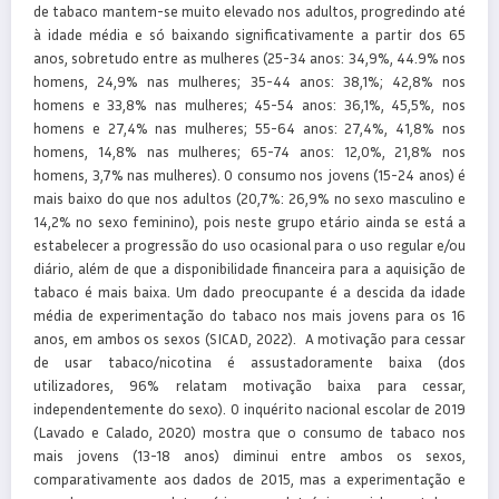
de tabaco mantem-se muito elevado nos adultos, progredindo até
à idade média e só baixando significativamente a partir dos 65
anos, sobretudo entre as mulheres (25-34 anos: 34,9%, 44.9% nos
homens, 24,9% nas mulheres; 35-44 anos: 38,1%; 42,8% nos
homens e 33,8% nas mulheres; 45-54 anos: 36,1%, 45,5%, nos
homens e 27,4% nas mulheres; 55-64 anos: 27,4%, 41,8% nos
homens, 14,8% nas mulheres; 65-74 anos: 12,0%, 21,8% nos
homens, 3,7% nas mulheres). O consumo nos jovens (15-24 anos) é
mais baixo do que nos adultos (20,7%: 26,9% no sexo masculino e
14,2% no sexo feminino), pois neste grupo etário ainda se está a
estabelecer a progressão do uso ocasional para o uso regular e/ou
diário, além de que a disponibilidade financeira para a aquisição de
tabaco é mais baixa. Um dado preocupante é a descida da idade
média de experimentação do tabaco nos mais jovens para os 16
anos, em ambos os sexos (SICAD, 2022). A motivação para cessar
de usar tabaco/nicotina é assustadoramente baixa (dos
utilizadores, 96% relatam motivação baixa para cessar,
independentemente do sexo). O inquérito nacional escolar de 2019
(Lavado e Calado, 2020) mostra que o consumo de tabaco nos
mais jovens (13-18 anos) diminui entre ambos os sexos,
comparativamente aos dados de 2015, mas a experimentação e