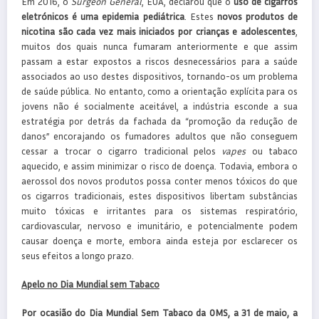
Em 2016, o
Surgeon General
, EUA, declarou que o
uso de cigarros
eletrónicos é uma epidemia pediátrica
. Estes
novos produtos de
nicotina são cada vez mais iniciados por crianças e adolescentes
,
muitos dos quais nunca fumaram anteriormente e que assim
passam a estar expostos a riscos desnecessários para a saúde
associados ao uso destes dispositivos, tornando-os um problema
de saúde pública. No entanto, como a orientação explícita para os
jovens não é socialmente aceitável, a indústria esconde a sua
estratégia por detrás da fachada da “promoção da redução de
danos” encorajando os fumadores adultos que não conseguem
cessar a trocar o cigarro tradicional pelos
vapes
ou tabaco
aquecido, e assim minimizar o risco de doença. Todavia, embora o
aerossol dos novos produtos possa conter menos tóxicos do que
os cigarros tradicionais, estes dispositivos libertam substâncias
muito tóxicas e irritantes para os sistemas respiratório,
cardiovascular, nervoso e imunitário, e potencialmente podem
causar doença e morte, embora ainda esteja por esclarecer os
seus efeitos a longo prazo.
Apelo no Dia Mundial sem Tabaco
Por ocasião do Dia Mundial Sem Tabaco da OMS, a 31 de maio, a