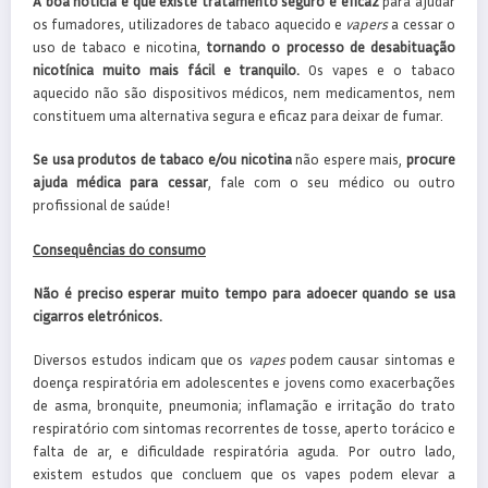
A boa notícia é que existe tratamento seguro e eficaz
para ajudar
os fumadores, utilizadores de tabaco aquecido e
vapers
a cessar o
uso de tabaco e nicotina,
tornando o processo de desabituação
nicotínica muito mais fácil e tranquilo.
Os vapes e o tabaco
aquecido não são dispositivos médicos, nem medicamentos, nem
constituem uma alternativa segura e eficaz para deixar de fumar.
Se usa produtos de tabaco e/ou nicotina
não espere mais,
procure
ajuda médica para cessar
, fale com o seu médico ou outro
profissional de saúde!
Consequências do consumo
Não é preciso esperar muito tempo para adoecer quando se usa
cigarros eletrónicos.
Diversos estudos indicam que os
vapes
podem causar sintomas e
doença respiratória em adolescentes e jovens como exacerbações
de asma, bronquite, pneumonia; inflamação e irritação do trato
respiratório com sintomas recorrentes de tosse, aperto torácico e
falta de ar, e dificuldade respiratória aguda. Por outro lado,
existem estudos que concluem que os vapes podem elevar a