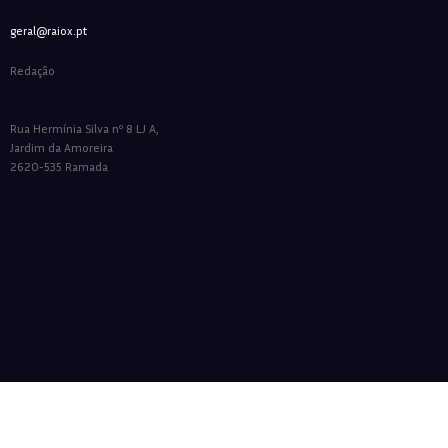
geral@raiox.pt
Redação
Rua Hermínia Silva nº 8 LJ A,
Jardim da Amoreira
2620-535 Ramada