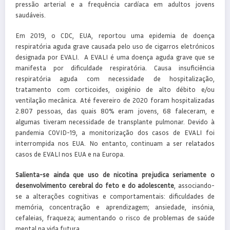
pressão arterial e a frequência cardíaca em adultos jovens
saudáveis.
Em 2019, o CDC, EUA, reportou uma epidemia de doença
respiratória aguda grave causada pelo uso de cigarros eletrónicos
designada por EVALI. A EVALI é uma doença aguda grave que se
manifesta por dificuldade respiratória. Causa insuficiência
respiratória aguda com necessidade de hospitalização,
tratamento com corticoides, oxigénio de alto débito e/ou
ventilação mecânica. Até fevereiro de 2020 foram hospitalizadas
2.807 pessoas, das quais 80% eram jovens, 68 faleceram, e
algumas tiveram necessidade de transplante pulmonar. Devido à
pandemia COVID-19, a monitorização dos casos de EVALI foi
interrompida nos EUA. No entanto, continuam a ser relatados
casos de EVALI nos EUA e na Europa.
Salienta-se ainda que uso de nicotina prejudica seriamente o
desenvolvimento cerebral do feto e do adolescente
, associando-
se a alterações cognitivas e comportamentais: dificuldades de
memória, concentração e aprendizagem; ansiedade, insónia,
cefaleias, fraqueza; aumentando o risco de problemas de saúde
mental na vida futura.