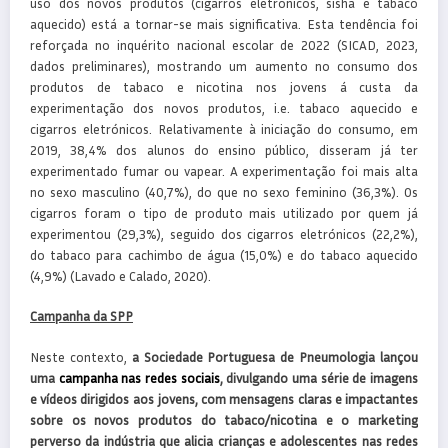
uso dos novos produtos (cigarros eletrónicos, sisha e tabaco
aquecido) está a tornar-se mais significativa. Esta tendência foi
reforçada no inquérito nacional escolar de 2022 (SICAD, 2023,
dados preliminares), mostrando um aumento no consumo dos
produtos de tabaco e nicotina nos jovens á custa da
experimentação dos novos produtos, i.e. tabaco aquecido e
cigarros eletrónicos. Relativamente à iniciação do consumo, em
2019, 38,4% dos alunos do ensino público, disseram já ter
experimentado fumar ou vapear. A experimentação foi mais alta
no sexo masculino (40,7%), do que no sexo feminino (36,3%). Os
cigarros foram o tipo de produto mais utilizado por quem já
experimentou (29,3%), seguido dos cigarros eletrónicos (22,2%),
do tabaco para cachimbo de água (15,0%) e do tabaco aquecido
(4,9%) (Lavado e Calado, 2020).
Campanha da SPP
Neste contexto,
a Sociedade Portuguesa de Pneumologia lançou
uma
campanha nas redes sociais
, divulgando uma série de imagens
e vídeos dirigidos aos jovens, com mensagens claras e impactantes
sobre os novos produtos do tabaco/nicotina e o marketing
perverso da indústria que alicia crianças e adolescentes nas redes