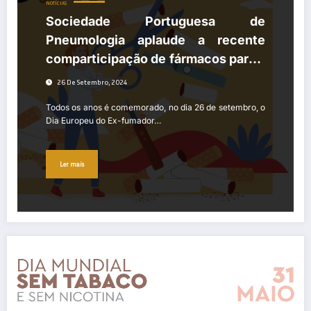
NOTÍCIAS
Sociedade Portuguesa de
Pneumologia aplaude a recente
comparticipação de fármacos para a
cessação tabágica e lança
26 De Setembro, 2024
campanha nas redes sociais “Deixar
Todos os anos é comemorado, no dia 26 de setembro, o
de usar tabaco e nicotina: uma meta
Dia Europeu do Ex-fumador…
alcançável com tratamento!”
Ler mais