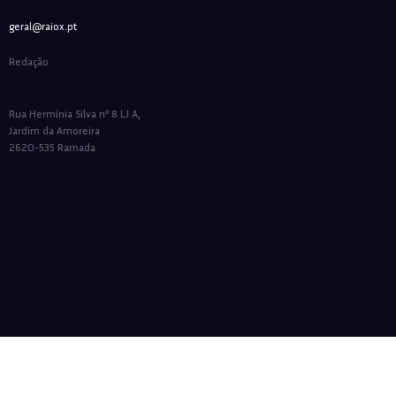
geral@raiox.pt
Redação
Rua Hermínia Silva nº 8 LJ A,
Jardim da Amoreira
2620-535 Ramada