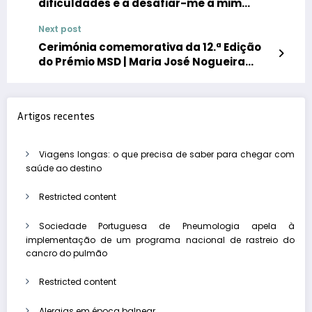
dificuldades e a desafiar-me a mim
próprio, de forma livre, sem qualquer tipo
Next post
de medo, faz-me sentir um verdadeiro
super-herói”
Cerimónia comemorativa da 12.ª Edição
do Prémio MSD | Maria José Nogueira
Pinto conta com Secretária de Estado da
Saúde
Artigos recentes
Viagens longas: o que precisa de saber para chegar com
saúde ao destino
Restricted content
Sociedade Portuguesa de Pneumologia apela à
implementação de um programa nacional de rastreio do
cancro do pulmão
Restricted content
Alergias em época balnear