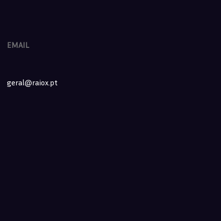
EMAIL
geral@raiox.pt