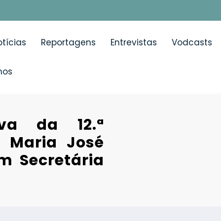
tícias
Reportagens
Entrevistas
Vodcasts
mos
va da 12.ª
 Maria José
m Secretária