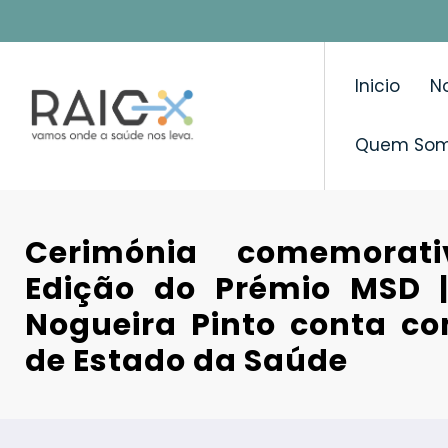
Saltar
para
o
Inicio
No
conteúdo
Quem So
Cerimónia comemorati
Edição do Prémio MSD |
Nogueira Pinto conta co
de Estado da Saúde