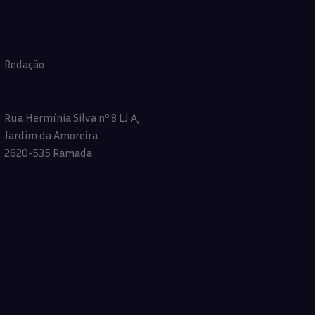
Redação
Rua Hermínia Silva nº 8 LJ A,
Jardim da Amoreira
2620-535 Ramada