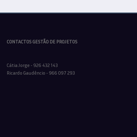
CONTACTOS GESTÃO DE PROJETOS
Cátia Jorge - 926 432 143
Ricardo Gaudêncio - 966 097 293