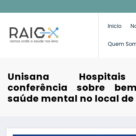
Saltar
para
o
Inicio
No
conteúdo
Quem So
Unisana Hospitais
conferência sobre be
saúde mental no local de