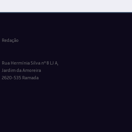
Redação
Rua Hermínia Silva nº 8 LJ A,
Jardim da Amoreira
2620-535 Ramada