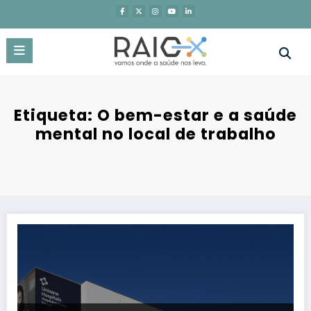
Saltar
para
o
conteúdo
Etiqueta: O bem-estar e a saúde
mental no local de trabalho
Unisana Hospitais organiza conferência sobre bem-estar e a saúde 