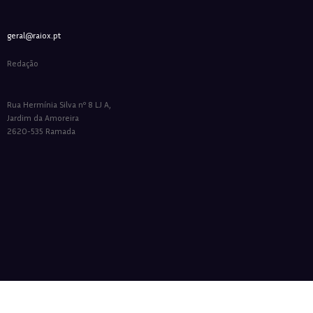
geral@raiox.pt
Redação
Rua Hermínia Silva nº 8 LJ A,
Jardim da Amoreira
2620-535 Ramada