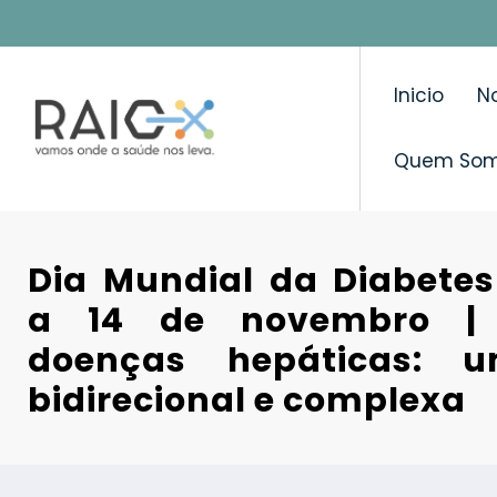
Saltar
para
o
Inicio
No
conteúdo
Quem So
Dia Mundial da Diabetes
a 14 de novembro | 
doenças hepáticas: u
bidirecional e complexa