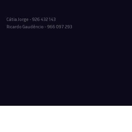
Cátia Jorge - 926 432 143
Ricardo Gaudêncio - 966 097 293