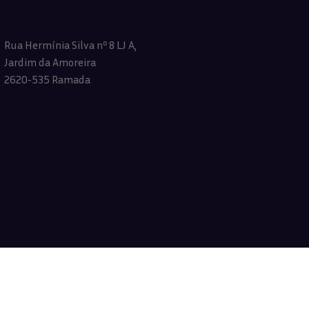
Rua Hermínia Silva nº 8 LJ A,
Jardim da Amoreira
2620-535 Ramada