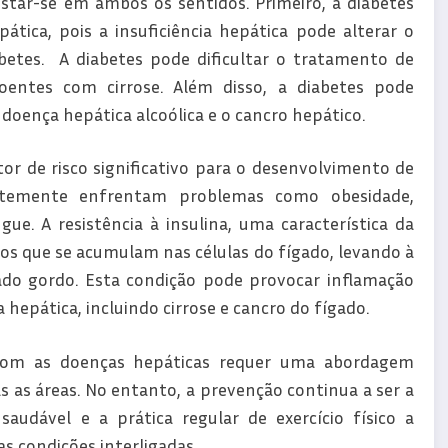
star-se em ambos os sentidos. Primeiro, a diabetes
tica, pois a insuficiência hepática pode alterar o
betes. A diabetes pode dificultar o tratamento de
entes com cirrose. Além disso, a diabetes pode
doença hepática alcoólica e o cancro hepático.
tor de risco significativo para o desenvolvimento de
entemente enfrentam problemas como obesidade,
ue. A resistência à insulina, uma característica da
rdos que se acumulam nas células do fígado, levando à
do gordo. Esta condição pode provocar inflamação
 hepática, incluindo cirrose e cancro do fígado.
com as doenças hepáticas requer uma abordagem
s as áreas. No entanto, a prevenção continua a ser a
udável e a prática regular de exercício físico a
 condições interligadas.