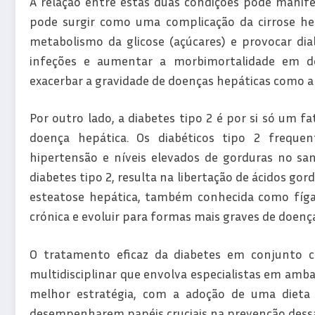
A relação entre estas duas condições pode manife
pode surgir como uma complicação da cirrose hepá
metabolismo da glicose (açúcares) e provocar dia
infeções e aumentar a morbimortalidade em do
exacerbar a gravidade de doenças hepáticas como a 
Por outro lado, a diabetes tipo 2 é por si só um fa
doença hepática. Os diabéticos tipo 2 frequ
hipertensão e níveis elevados de gorduras no sang
diabetes tipo 2, resulta na libertação de ácidos go
esteatose hepática, também conhecida como fíga
crónica e evoluir para formas mais graves de doença
O tratamento eficaz da diabetes em conjunto 
multidisciplinar que envolva especialistas em amba
melhor estratégia, com a adoção de uma dieta sa
desempenharem papéis cruciais na prevenção dessas