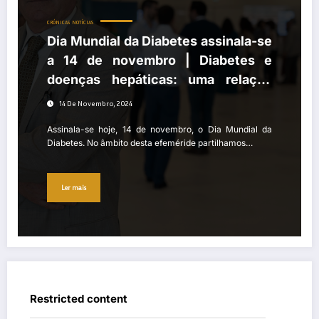
CRÓNICAS
NOTÍCIAS
Dia Mundial da Diabetes assinala-se
a 14 de novembro | Diabetes e
doenças hepáticas: uma relação
bidirecional e complexa
14 De Novembro, 2024
Assinala-se hoje, 14 de novembro, o Dia Mundial da
Diabetes. No âmbito desta efeméride partilhamos…
Ler mais
Restricted content