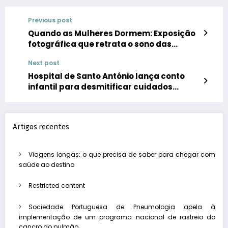
Previous post
Quando as Mulheres Dormem: Exposição
fotográfica que retrata o sono das
mulheres estará em exibição por todo o
Next post
país a partir de março
Hospital de Santo António lança conto
infantil para desmitificar cuidados
respiratórios domiciliários
Artigos recentes
Viagens longas: o que precisa de saber para chegar com
saúde ao destino
Restricted content
Sociedade Portuguesa de Pneumologia apela à
implementação de um programa nacional de rastreio do
cancro do pulmão