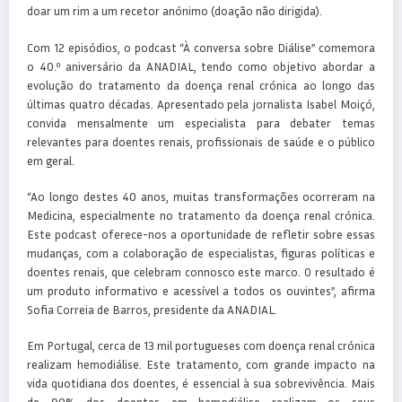
doar um rim a um recetor anónimo (doação não dirigida).
Com 12 episódios, o podcast “À conversa sobre Diálise” comemora
o 40.º aniversário da ANADIAL, tendo como objetivo abordar a
evolução do tratamento da doença renal crónica ao longo das
últimas quatro décadas. Apresentado pela jornalista Isabel Moiçó,
convida mensalmente um especialista para debater temas
relevantes para doentes renais, profissionais de saúde e o público
em geral.
“Ao longo destes 40 anos, muitas transformações ocorreram na
Medicina, especialmente no tratamento da doença renal crónica.
Este podcast oferece-nos a oportunidade de refletir sobre essas
mudanças, com a colaboração de especialistas, figuras políticas e
doentes renais, que celebram connosco este marco. O resultado é
um produto informativo e acessível a todos os ouvintes”, afirma
Sofia Correia de Barros, presidente da ANADIAL.
Em Portugal, cerca de 13 mil portugueses com doença renal crónica
realizam hemodiálise. Este tratamento, com grande impacto na
vida quotidiana dos doentes, é essencial à sua sobrevivência. Mais
de 90% dos doentes em hemodiálise realizam os seus