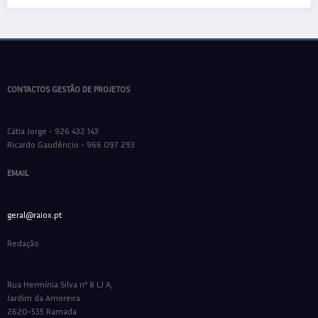
CONTACTOS GESTÃO DE PROJETOS
Cátia Jorge - 926 432 143
Ricardo Gaudêncio - 966 097 293
EMAIL
geral@raiox.pt
Redação
Rua Hermínia Silva nº 8 LJ A,
Jardim da Amoreira
2620-535 Ramada