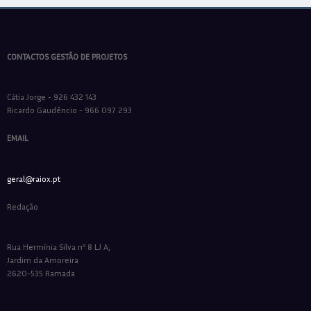
CONTACTOS GESTÃO DE PROJETOS
Cátia Jorge - 926 432 143
Ricardo Gaudêncio - 966 097 293
EMAIL
geral@raiox.pt
Redação
Rua Hermínia Silva nº 8 LJ A,
Jardim da Amoreira
2620-535 Ramada