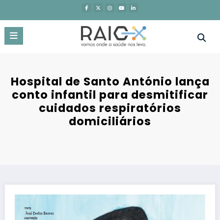
Saltar
para
o
conteúdo
Hospital de Santo António lança
conto infantil para desmitificar
cuidados respiratórios
domiciliários