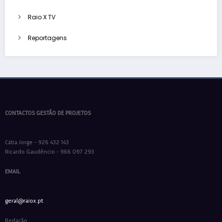
Raio X TV
Reportagens
CONTACTOS GESTÃO DE PROJETOS
Cátia Jorge - 926 432 143
Ricardo Gaudêncio - 966 097 293
EMAIL
geral@raiox.pt
Redação