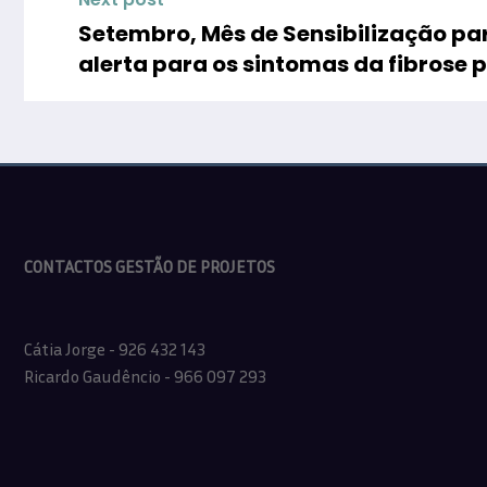
Setembro, Mês de Sensibilização p
alerta para os sintomas da fibrose 
de todos”
CONTACTOS GESTÃO DE PROJETOS
Cátia Jorge - 926 432 143
Ricardo Gaudêncio - 966 097 293