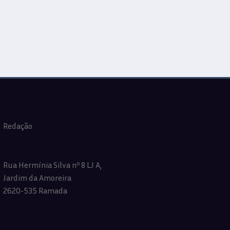
Redação
Rua Hermínia Silva nº 8 LJ A,
Jardim da Amoreira
2620-535 Ramada