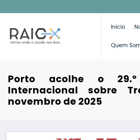
Saltar
para
o
Inicio
No
conteúdo
Quem So
Porto acolhe o 29.º
Internacional sobre 
novembro de 2025