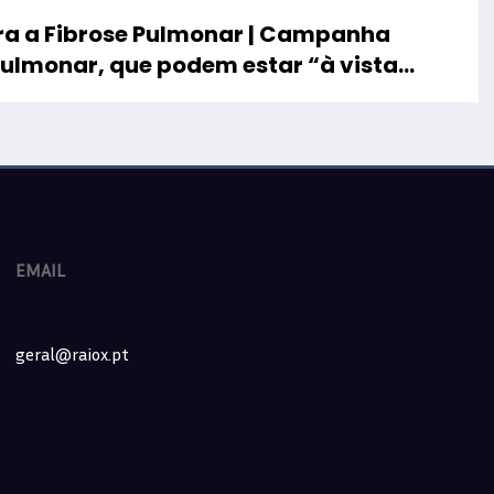
ara a Fibrose Pulmonar | Campanha
pulmonar, que podem estar “à vista
EMAIL
geral@raiox.pt