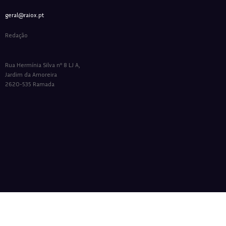
geral@raiox.pt
Redação
Rua Hermínia Silva nº 8 LJ A,
Jardim da Amoreira
2620-535 Ramada