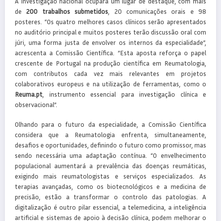
A investigação nacional ocupará um lugar de destaque, com mais
de
200 trabalhos submetidos
, 20 comunicações orais e 98
posteres. “Os quatro melhores casos clínicos serão apresentados
no auditório principal e muitos posteres terão discussão oral com
júri, uma forma justa de envolver os internos da especialidade”,
acrescenta a Comissão Científica. ”Esta aposta reforça o papel
crescente de Portugal na produção científica em Reumatologia,
com contributos cada vez mais relevantes em projetos
colaborativos europeus e na utilização de ferramentas, como o
Reuma.pt
, instrumento essencial para investigação clínica e
observacional”.
Olhando para o futuro da especialidade, a Comissão Científica
considera que a Reumatologia enfrenta, simultaneamente,
desafios e oportunidades, definindo o futuro como promissor, mas
sendo necessária uma adaptação contínua. “O envelhecimento
populacional aumentará a prevalência das doenças reumáticas,
exigindo mais reumatologistas e serviços especializados. As
terapias avançadas, como os biotecnológicos e a medicina de
precisão, estão a transformar o controlo das patologias. A
digitalização é outro pilar essencial, a telemedicina, a inteligência
artificial e sistemas de apoio à decisão clínica, podem melhorar o