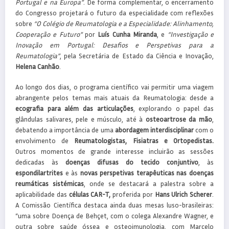
Portugal e na Europa”
. De forma complementar, o encerramento
do Congresso projetará o futuro da especialidade com reflexões
sobre
“O Colégio de Reumatologia e a Especialidade: Alinhamento,
Cooperação e Futuro”
por
Luís Cunha Miranda
, e
“Investigação e
Inovação em Portugal: Desafios e Perspetivas para a
Reumatologia”
, pela Secretária de Estado da Ciência e Inovação,
Helena Canhão
.
Ao longo dos dias, o programa científico vai permitir uma viagem
abrangente pelos temas mais atuais da Reumatologia: desde a
ecografia para além das articulações
, explorando o papel das
glândulas salivares, pele e músculo, até à
osteoartrose da mão
,
debatendo a importância de uma
abordagem interdisciplinar
com o
envolvimento de
Reumatologistas, Fisiatras e Ortopedistas.
Outros momentos de grande interesse incluirão as sessões
dedicadas às
doenças difusas do tecido conjuntivo
, às
espondilartrites
e às
novas perspetivas terapêuticas nas doenças
reumáticas sistémicas
, onde se destacará a palestra sobre a
aplicabilidade das
células CAR-T,
proferida por
Hans Ulrich Scherer
.
A Comissão Científica destaca ainda duas mesas luso-brasileiras:
“uma sobre Doença de Behçet, com o colega Alexandre Wagner, e
outra sobre saúde óssea e osteoimunologia, com Marcelo