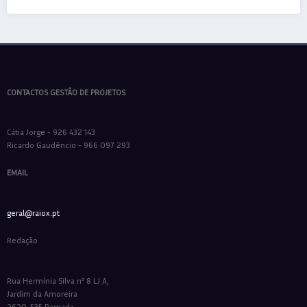
CONTACTOS GESTÃO DE PROJETOS
Cátia Jorge - 926 432 143
Ricardo Gaudêncio - 966 097 293
EMAIL
geral@raiox.pt
Redação
Rua Hermínia Silva nº 8 LJ A,
Jardim da Amoreira
2620-535 Ramada