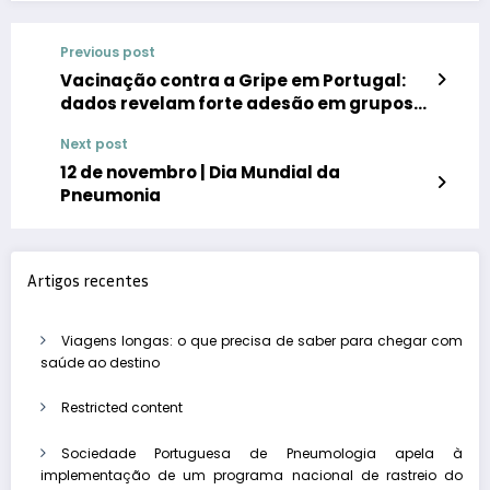
Previous post
Vacinação contra a Gripe em Portugal:
dados revelam forte adesão em grupos
prioritários e influência da
Next post
recomendação médica
12 de novembro | Dia Mundial da
Pneumonia
Artigos recentes
Viagens longas: o que precisa de saber para chegar com
saúde ao destino
Restricted content
Sociedade Portuguesa de Pneumologia apela à
implementação de um programa nacional de rastreio do