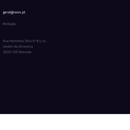
geral@raiox.pt
Redação
Rua Hermínia Silva nº 8 LJ A,
Jardim da Amoreira
2620-535 Ramada