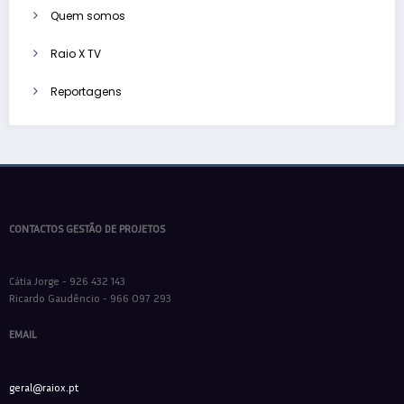
Quem somos
Raio X TV
Reportagens
CONTACTOS GESTÃO DE PROJETOS
Cátia Jorge - 926 432 143
Ricardo Gaudêncio - 966 097 293
EMAIL
geral@raiox.pt