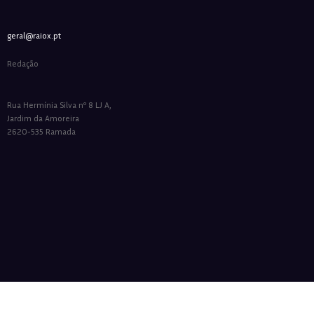
geral@raiox.pt
Redação
Rua Hermínia Silva nº 8 LJ A,
Jardim da Amoreira
2620-535 Ramada