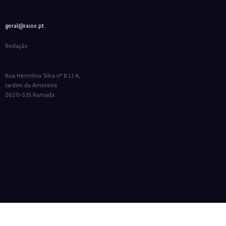
geral@raiox.pt
Redação
Rua Hermínia Silva nº 8 LJ A,
Jardim da Amoreira
2620-535 Ramada