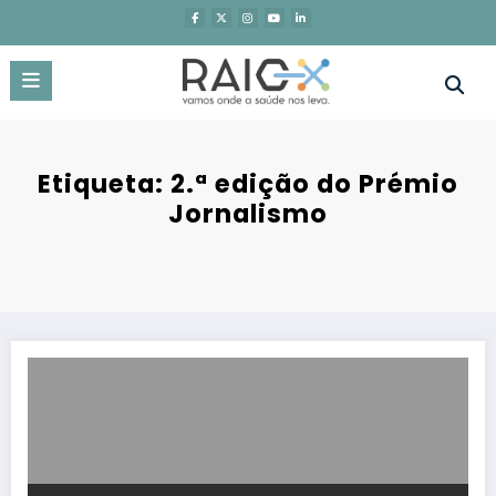
Saltar
para
o
conteúdo
Etiqueta: 2.ª edição do Prémio
Jornalismo
Associação Portugal AVC anuncia vencedores do Prémio de Jornalis