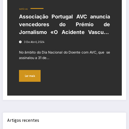
NOTÍCIAS
Associação Portugal AVC anuncia
vencedores do Prémio de
Jornalismo «O Acidente Vascular
Cerebral» e alerta para as
3 De Abril, 2024
desigualdades na reabilitação
No âmbito do Dia Nacional do Doente com AVC, que se
assinalou a 31 de…
Ler mais
Artigos recentes