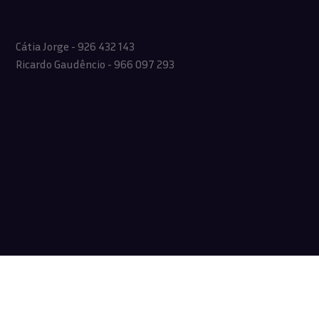
Cátia Jorge - 926 432 143
Ricardo Gaudêncio - 966 097 293