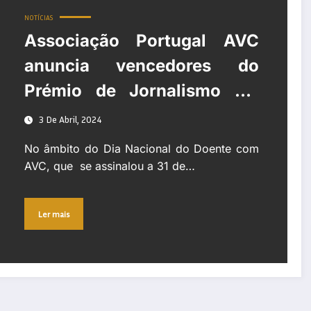
NOTÍCIAS
Associação Portugal AVC
anuncia vencedores do
Prémio de Jornalismo «O
Acidente Vascular Cerebral»
3 De Abril, 2024
e alerta para as
No âmbito do Dia Nacional do Doente com
desigualdades na
AVC, que se assinalou a 31 de…
reabilitação
Ler mais