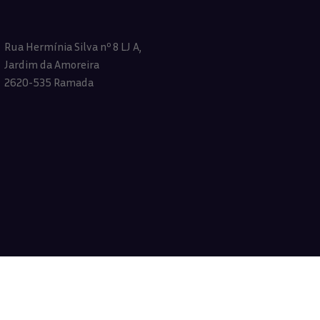
Rua Hermínia Silva nº 8 LJ A,
Jardim da Amoreira
2620-535 Ramada