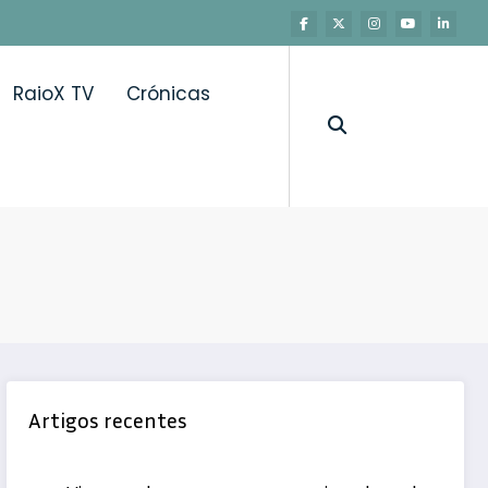
RaioX TV
Crónicas
rta para as desigualdades na reabilitação
Artigos recentes