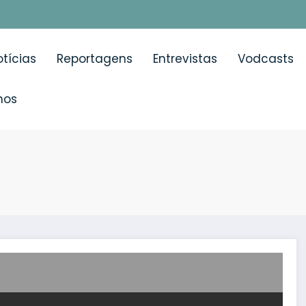
tícias
Reportagens
Entrevistas
Vodcasts
mos
mio de Jornalismo «O Acidente Vascular Cerebral» e ale