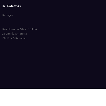
geral@raiox.pt
Redação
Rua Hermínia Silva nº 8 LJ A,
Jardim da Amoreira
2620-535 Ramada