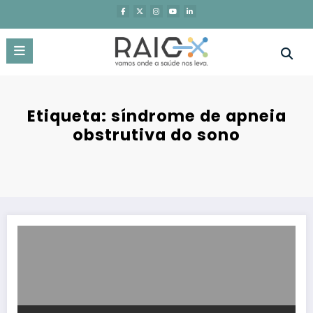
Saltar
para
o
conteúdo
Etiqueta: síndrome de apneia
obstrutiva do sono
XXXI edição do Congresso de Pneumologia do Norte reafirma a impo