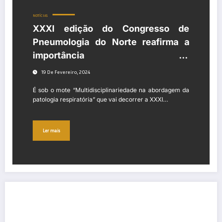
NOTÍCIAS
XXXI edição do Congresso de
Pneumologia do Norte reafirma a
importância da
multidisciplinariedade na
19 De Fevereiro, 2024
abordagem ao doente respiratório
É sob o mote “Multidisciplinariedade na abordagem da
patologia respiratória” que vai decorrer a XXXI…
Ler mais