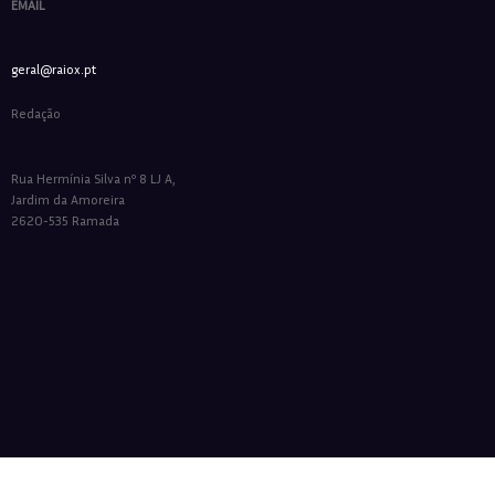
EMAIL
geral@raiox.pt
Redação
Rua Hermínia Silva nº 8 LJ A,
Jardim da Amoreira
2620-535 Ramada