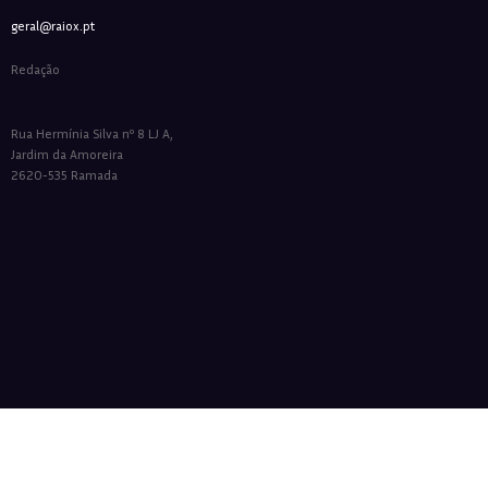
geral@raiox.pt
Redação
Rua Hermínia Silva nº 8 LJ A,
Jardim da Amoreira
2620-535 Ramada