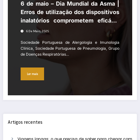
6 de maio – Dia Mundial da Asma |
Erros de utilização dos dispositivos
inalatórios comprometem eficácia
no controlo da asma
6 De Maio, 2025
Sociedade Portuguesa de Alergologia e Imunologia
Clínica, Sociedade Portuguesa de Pneumologia, Grupo
de Doenças Respiratórias…
Ler mais
Artigos recentes
Viagens longas: o que precisa de saber para chegar com