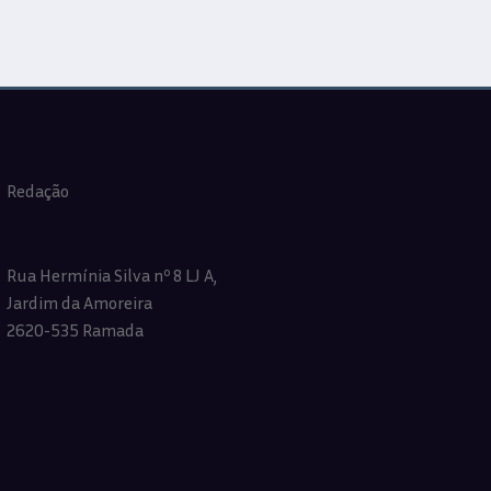
Redação
Rua Hermínia Silva nº 8 LJ A,
Jardim da Amoreira
2620-535 Ramada