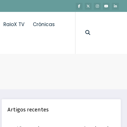
RaioX TV
Crónicas
 controlo da asma
Artigos recentes