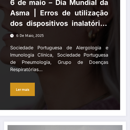
6 de maio – Dia Mundial da
Asma | Erros de utilização
dos dispositivos inalatórios
comprometem eficácia no
6 De Maio, 2025
controlo da asma
Sociedade Portuguesa de Alergologia e
Imunologia Clínica, Sociedade Portuguesa
de Pneumologia, Grupo de Doenças
Respiratórias…
Ler mais