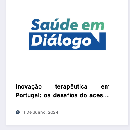
Inovação terapêutica em
Portugal: os desafios do acesso
e como podem os doentes ser
parte ativa no processo de
11 De Junho, 2024
avaliação de novos