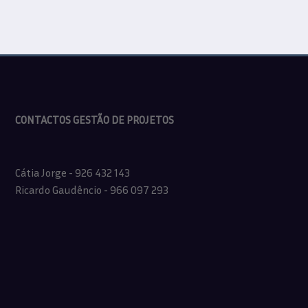
medicamentos
CONTACTOS GESTÃO DE PROJETOS
Cátia Jorge - 926 432 143
Ricardo Gaudêncio - 966 097 293