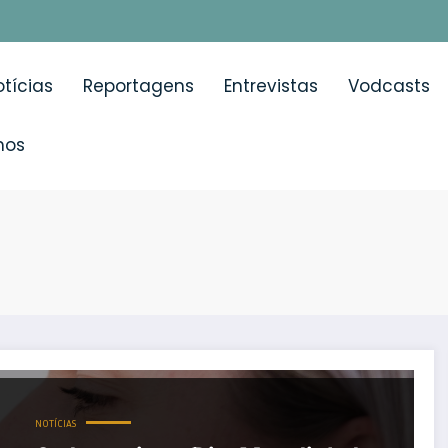
tícias
Reportagens
Entrevistas
Vodcasts
mos
ção dos dispositivos inalatórios comprometem eficácia no
NOTÍCIAS