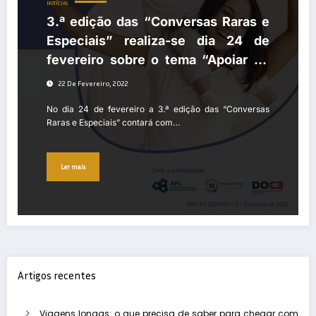
NOTÍCIAS
3.ª edição das “Conversas Raras e
Especiais” realiza-se dia 24 de
fevereiro sobre o tema “Apoiar no
Presente e Manter a Esperança para
22 De Fevereiro, 2022
o Futuro”
No dia 24 de fevereiro a 3.ª edição das “Conversas
Raras e Especiais” contará com…
Ler mais
Artigos recentes
Viagens longas: o que precisa de saber para chegar com