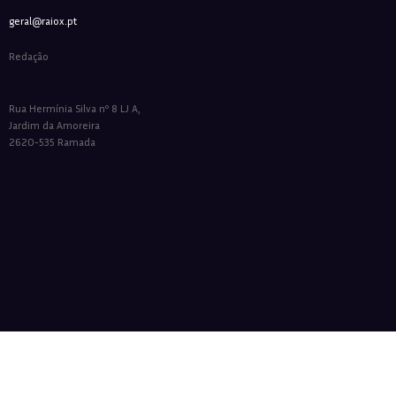
geral@raiox.pt
Redação
Rua Hermínia Silva nº 8 LJ A,
Jardim da Amoreira
2620-535 Ramada