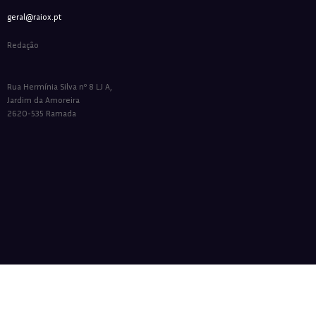
geral@raiox.pt
Redação
Rua Hermínia Silva nº 8 LJ A,
Jardim da Amoreira
2620-535 Ramada