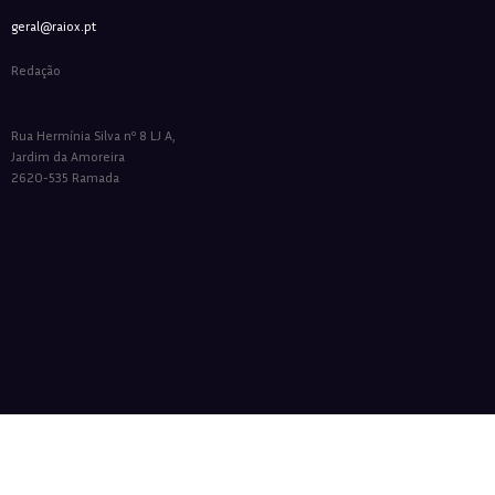
geral@raiox.pt
Redação
Rua Hermínia Silva nº 8 LJ A,
Jardim da Amoreira
2620-535 Ramada