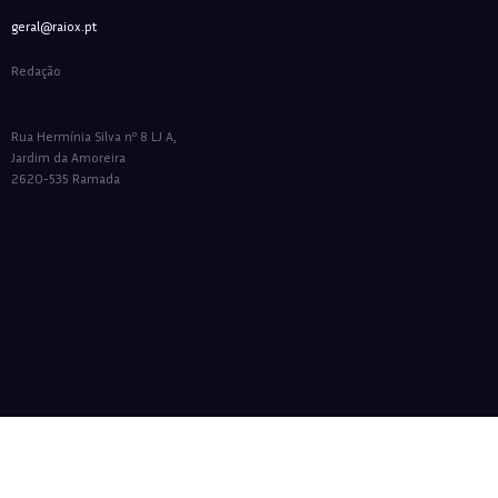
geral@raiox.pt
Redação
Rua Hermínia Silva nº 8 LJ A,
Jardim da Amoreira
2620-535 Ramada