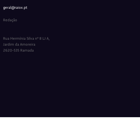
geral@raiox.pt
Redação
Rua Hermínia Silva nº 8 LJ A,
Jardim da Amoreira
2620-535 Ramada