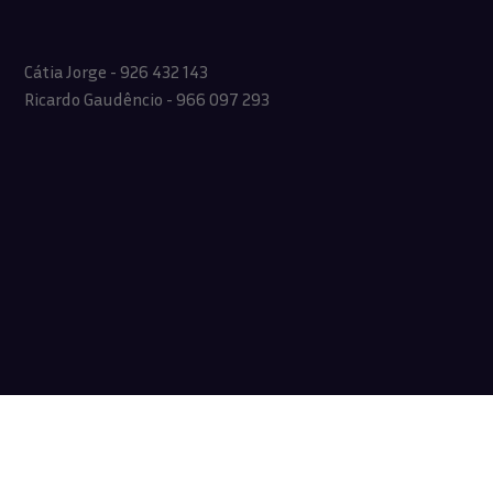
Cátia Jorge - 926 432 143
Ricardo Gaudêncio - 966 097 293