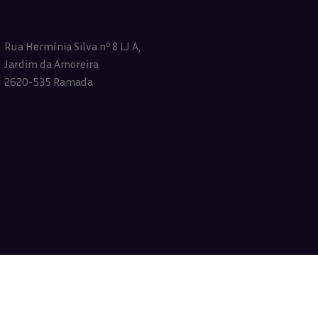
Rua Hermínia Silva nº 8 LJ A,
Jardim da Amoreira
2620-535 Ramada