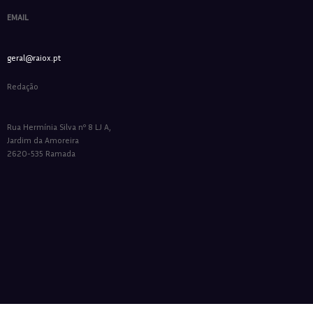
EMAIL
geral@raiox.pt
Redação
Rua Hermínia Silva nº 8 LJ A,
Jardim da Amoreira
2620-535 Ramada