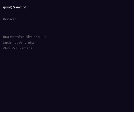
geral@raiox.pt
Redação
Rua Hermínia Silva nº 8 LJ A,
Jardim da Amoreira
2620-535 Ramada