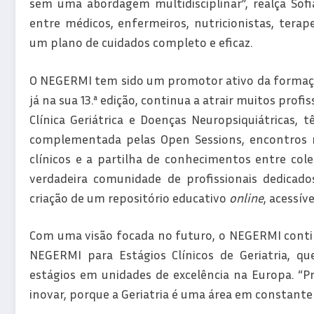
sem uma abordagem multidisciplinar”, realça Sof
entre médicos, enfermeiros, nutricionistas, terap
um plano de cuidados completo e eficaz.
O NEGERMI tem sido um promotor ativo da formação 
já na sua 13.ª edição, continua a atrair muitos prof
Clínica Geriátrica e Doenças Neuropsiquiátricas,
complementada pelas Open Sessions, encontros
clínicos e a partilha de conhecimentos entre col
verdadeira comunidade de profissionais dedicados
criação de um repositório educativo
online
, acessí
Com uma visão focada no futuro, o NEGERMI contin
NEGERMI para Estágios Clínicos de Geriatria, qu
estágios em unidades de excelência na Europa. “P
inovar, porque a Geriatria é uma área em constante