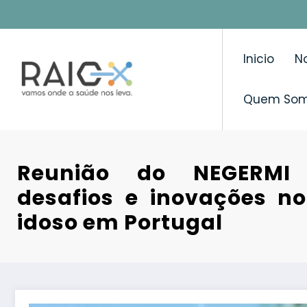
Saltar
para
o
Inicio
No
conteúdo
Quem So
Reunião do NEGERMI
desafios e inovações n
idoso em Portugal