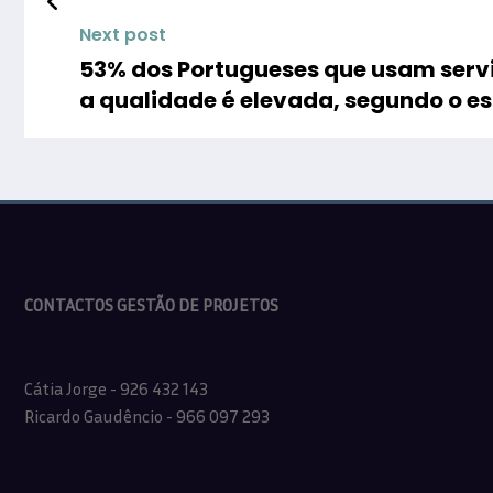
Next post
53% dos Portugueses que usam serv
a qualidade é elevada, segundo o e
CONTACTOS GESTÃO DE PROJETOS
Cátia Jorge - 926 432 143
Ricardo Gaudêncio - 966 097 293