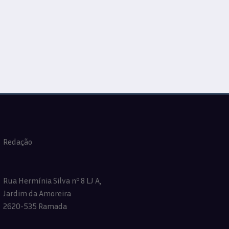
Redação
Rua Hermínia Silva nº 8 LJ A,
Jardim da Amoreira
2620-535 Ramada