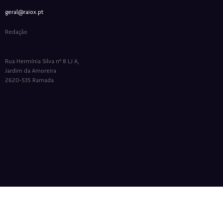
geral@raiox.pt
Redação
Rua Hermínia Silva nº 8 LJ A,
Jardim da Amoreira
2620-535 Ramada