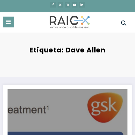
Saltar
para
o
conteúdo
Etiqueta: Dave Allen
Restricted content