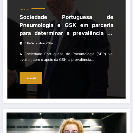
NOTÍCIAS
Sociedade Portuguesa de
Pneumologia e GSK em parceria
para determinar a prevalência da
Doença Pulmonar Obstrutiva
5 De Setembro, 2024
Crónica em Portugal
A Sociedade Portuguesa de Pneumologia (SPP) vai
avaliar, com o apoio da GSK, a prevalência…
Ler mais