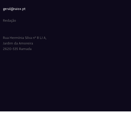
geral@raiox.pt
Redação
Rua Hermínia Silva nº 8 LJ A,
Jardim da Amoreira
2620-535 Ramada