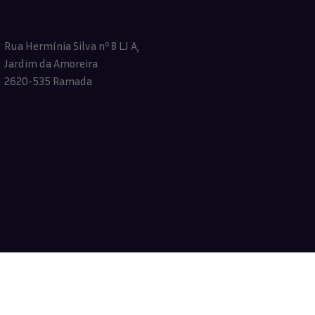
Rua Hermínia Silva nº 8 LJ A,
Jardim da Amoreira
2620-535 Ramada