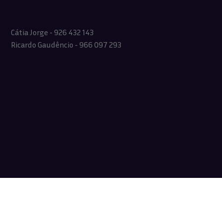
Cátia Jorge - 926 432 143
Ricardo Gaudêncio - 966 097 293