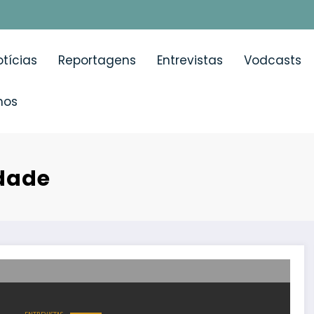
tícias
Reportagens
Entrevistas
Vodcasts
mos
idade
 é o cancro ginecológico com a maior taxa de mortalidad