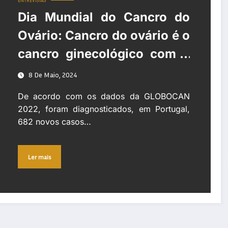
ENTREVISTAS
Dia Mundial do Cancro do
Ovário: Cancro do ovário é o
cancro ginecológico com a
maior taxa de mortalidade
8 De Maio, 2024
De acordo com os dados da GLOBOCAN
2022, foram diagnosticados, em Portugal,
682 novos casos…
Ler mais