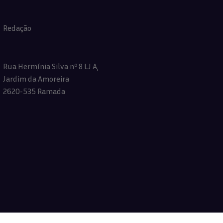
Redação
Rua Hermínia Silva nº 8 LJ A,
Jardim da Amoreira
2620-535 Ramada