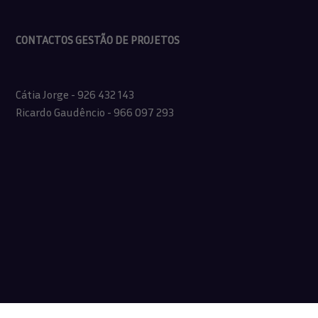
CONTACTOS GESTÃO DE PROJETOS
Cátia Jorge - 926 432 143
Ricardo Gaudêncio - 966 097 293