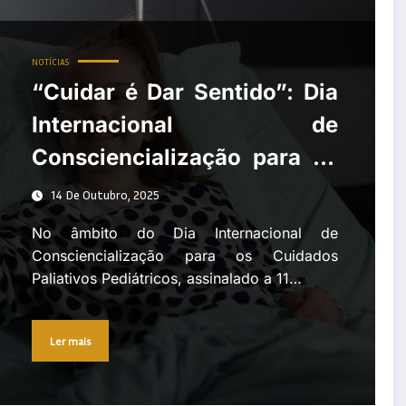
ncialização para os Cuidados Paliativos Pediátricos
NOTÍCIAS
“Cuidar é Dar Sentido”: Dia
Internacional de
Consciencialização para os
Cuidados Paliativos
14 De Outubro, 2025
Pediátricos
No âmbito do Dia Internacional de
Consciencialização para os Cuidados
Paliativos Pediátricos, assinalado a 11…
Ler mais