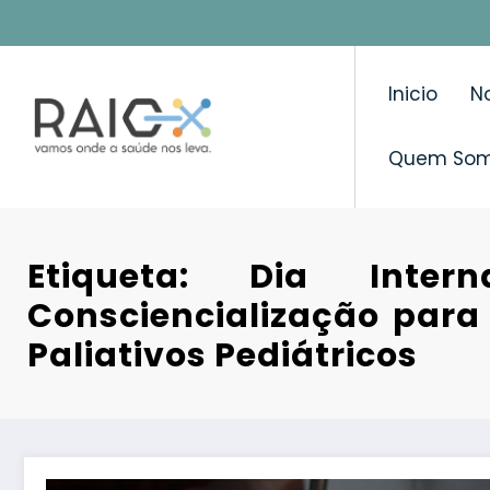
Saltar
para
o
Inicio
No
conteúdo
Quem So
Etiqueta: Dia Intern
Consciencialização para
Paliativos Pediátricos