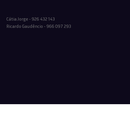
Cátia Jorge - 926 432 143
Ricardo Gaudêncio - 966 097 293