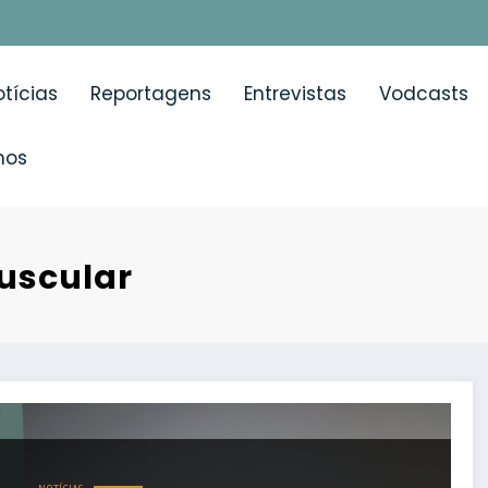
tícias
Reportagens
Entrevistas
Vodcasts
mos
uscular
rófica (ELA)