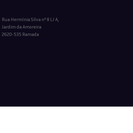
Rua Hermínia Silva nº 8 LJ A,
Jardim da Amoreira
2620-535 Ramada