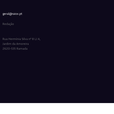
geral@raiox.pt
Redação
Rua Hermínia Silva nº 8 LJ A,
Jardim da Amoreira
2620-535 Ramada